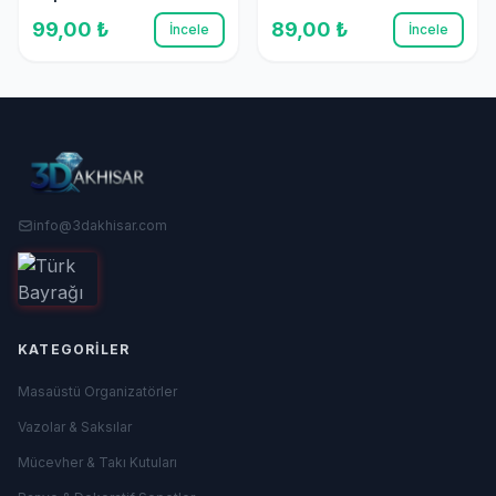
99,00 ₺
89,00 ₺
İncele
İncele
info@3dakhisar.com
KATEGORILER
Masaüstü Organizatörler
Vazolar & Saksılar
Mücevher & Takı Kutuları