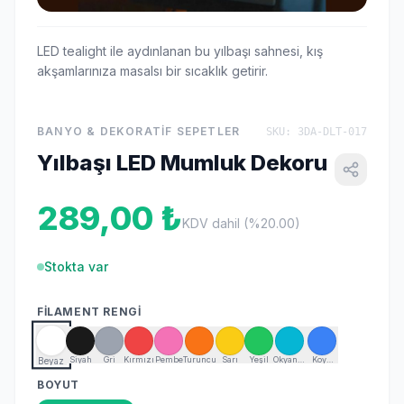
LED tealight ile aydınlanan bu yılbaşı sahnesi, kış
akşamlarınıza masalsı bir sıcaklık getirir.
BANYO & DEKORATIF SEPETLER
SKU: 3DA-DLT-017
Yılbaşı LED Mumluk Dekoru
289,00 ₺
KDV dahil (%20.00)
Stokta var
FILAMENT RENGI
Siyah
Gri
Kırmızı
Pembe
Turuncu
Sarı
Yeşil
Okyanus
Koyu
Beyaz
Mavisi
Mavi
BOYUT