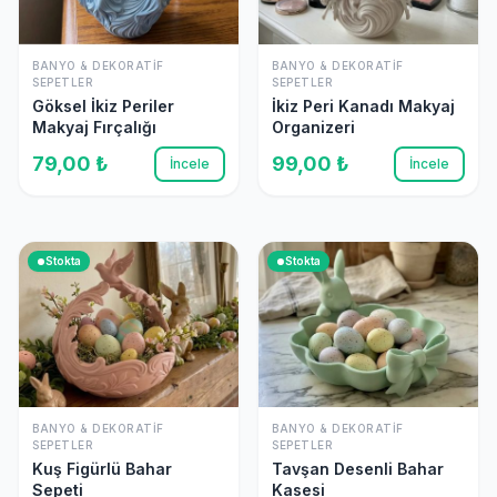
BANYO & DEKORATIF
BANYO & DEKORATIF
SEPETLER
SEPETLER
Göksel İkiz Periler
İkiz Peri Kanadı Makyaj
Makyaj Fırçalığı
Organizeri
79,00 ₺
99,00 ₺
İncele
İncele
Stokta
Stokta
BANYO & DEKORATIF
BANYO & DEKORATIF
SEPETLER
SEPETLER
Kuş Figürlü Bahar
Tavşan Desenli Bahar
Sepeti
Kasesi