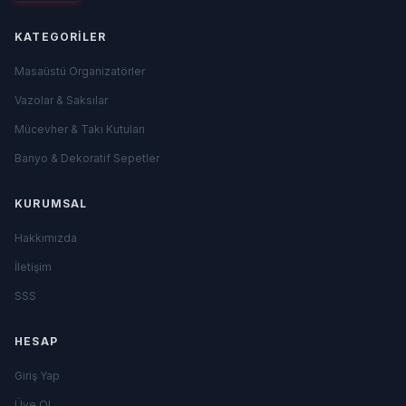
KATEGORILER
Masaüstü Organizatörler
Vazolar & Saksılar
Mücevher & Takı Kutuları
Banyo & Dekoratif Sepetler
KURUMSAL
Hakkımızda
İletişim
SSS
HESAP
Giriş Yap
Üye Ol