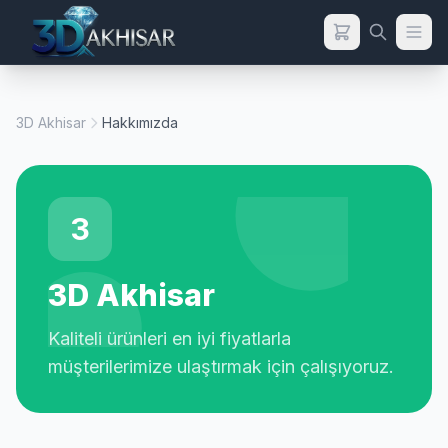
3D Akhisar
Hakkımızda
3
3D Akhisar
Kaliteli ürünleri en iyi fiyatlarla
müşterilerimize ulaştırmak için çalışıyoruz.