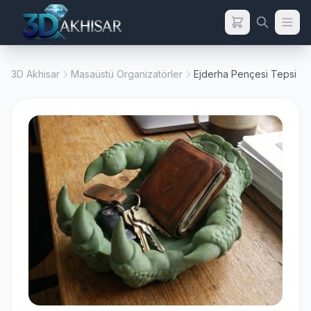
3D Akhisar
Masaüstü Organizatörler
Ejderha Pençesi Tepsi