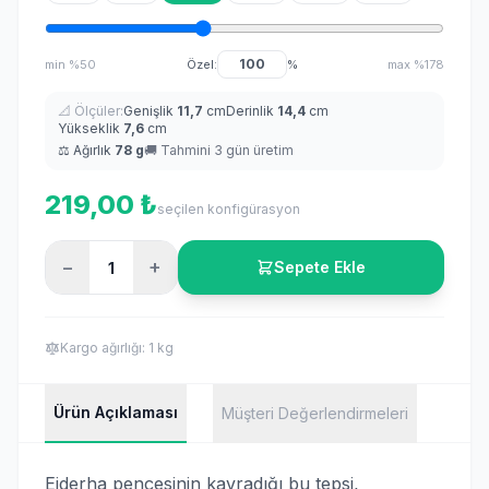
min %50
Özel:
%
max %178
📐 Ölçüler:
Genişlik
11,7
cm
Derinlik
14,4
cm
Yükseklik
7,6
cm
⚖️ Ağırlık
78 g
🚚
Tahmini 3 gün üretim
219,00 ₺
seçilen konfigürasyon
−
+
Sepete Ekle
Kargo ağırlığı: 1 kg
Ürün Açıklaması
Müşteri Değerlendirmeleri
Ejderha pençesinin kavradığı bu tepsi,