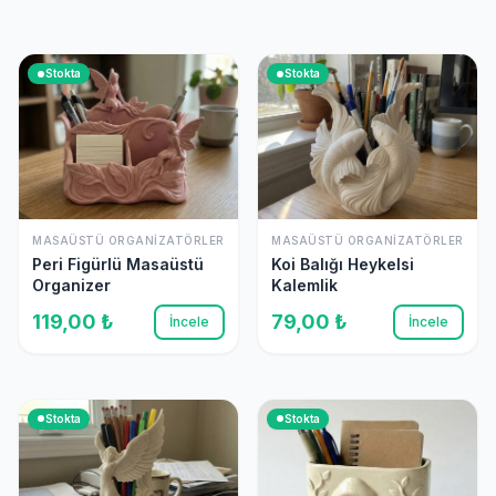
Stokta
Stokta
MASAÜSTÜ ORGANIZATÖRLER
MASAÜSTÜ ORGANIZATÖRLER
Peri Figürlü Masaüstü
Koi Balığı Heykelsi
Organizer
Kalemlik
119,00 ₺
79,00 ₺
İncele
İncele
Stokta
Stokta