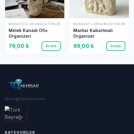
MASAÜSTÜ ORGANIZATÖRLER
MASAÜSTÜ ORGANIZATÖRLER
Melek Kanadı Ofis
Mantar Kabartmalı
Organizeri
Organizer
79,00 ₺
99,00 ₺
İncele
İncele
info@3dakhisar.com
KATEGORILER