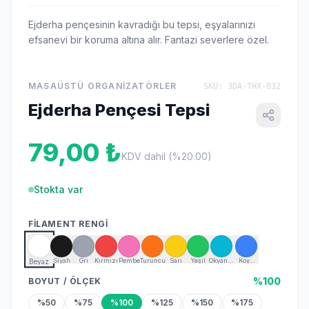
Ejderha pençesinin kavradığı bu tepsi, eşyalarınızı
efsanevi bir koruma altına alır. Fantazi severlere özel.
MASAÜSTÜ ORGANIZATÖRLER
SKU: 3DA-THX-032
Ejderha Pençesi Tepsi
79,00 ₺
KDV dahil (%20.00)
Stokta var
FILAMENT RENGI
Siyah
Gri
Kırmızı
Pembe
Turuncu
Sarı
Yeşil
Okyanus
Koyu
Beyaz
Mavisi
Mavi
%100
BOYUT / ÖLÇEK
%50
%75
%100
%125
%150
%175