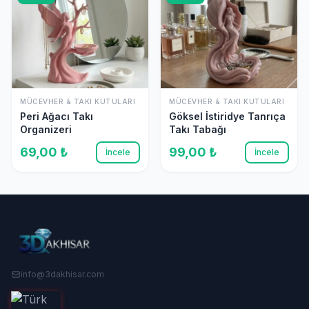
MÜCEVHER & TAKI KUTULARI
MÜCEVHER & TAKI KUTULARI
Peri Ağacı Takı
Göksel İstiridye Tanrıça
Organizeri
Takı Tabağı
69,00 ₺
99,00 ₺
İncele
İncele
info@3dakhisar.com