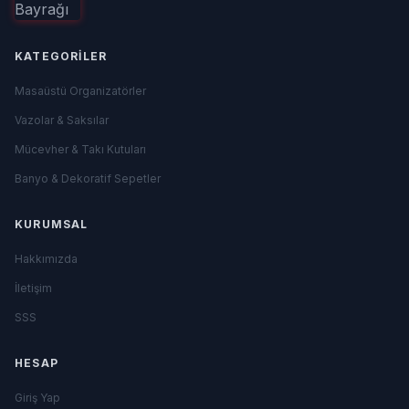
KATEGORILER
Masaüstü Organizatörler
Vazolar & Saksılar
Mücevher & Takı Kutuları
Banyo & Dekoratif Sepetler
KURUMSAL
Hakkımızda
İletişim
SSS
HESAP
Giriş Yap