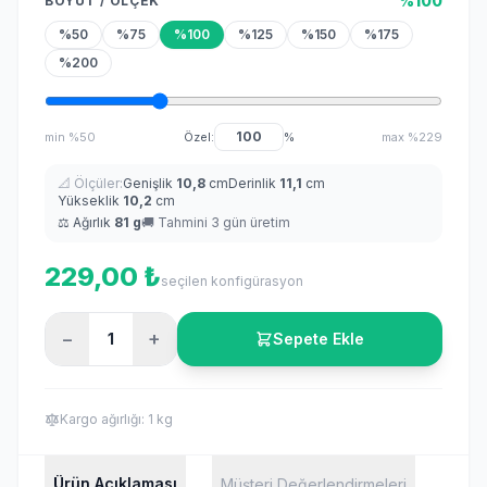
%100
BOYUT / ÖLÇEK
%50
%75
%100
%125
%150
%175
%200
min %50
Özel:
%
max %229
📐 Ölçüler:
Genişlik
10,8
cm
Derinlik
11,1
cm
Yükseklik
10,2
cm
⚖️ Ağırlık
81 g
🚚
Tahmini 3 gün üretim
229,00 ₺
seçilen konfigürasyon
−
+
Sepete Ekle
Kargo ağırlığı: 1 kg
Ürün Açıklaması
Müşteri Değerlendirmeleri