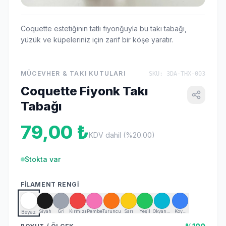
Coquette estetiğinin tatlı fiyonğuyla bu takı tabağı,
yüzük ve küpeleriniz için zarif bir köşe yaratır.
MÜCEVHER & TAKI KUTULARI
SKU: 3DA-THX-003
Coquette Fiyonk Takı
Tabağı
79,00 ₺
KDV dahil (%20.00)
Stokta var
FILAMENT RENGI
Siyah
Gri
Kırmızı
Pembe
Turuncu
Sarı
Yeşil
Okyanus
Koyu
Beyaz
Mavisi
Mavi