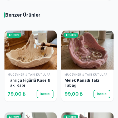
Benzer Ürünler
Stokta
Stokta
MÜCEVHER & TAKI KUTULARI
MÜCEVHER & TAKI KUTULARI
Tanrıça Figürlü Kase &
Melek Kanadı Takı
Takı Kabı
Tabağı
79,00 ₺
99,00 ₺
İncele
İncele
Stokta
Stokta