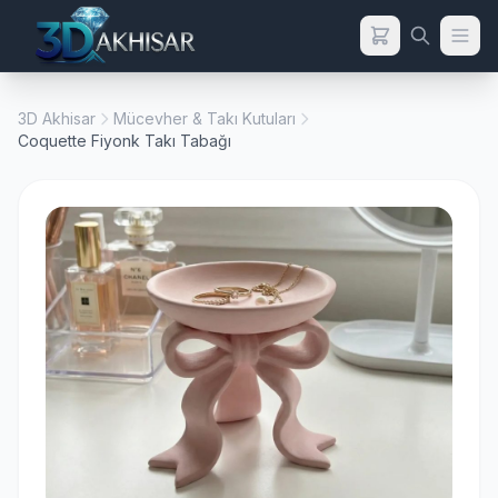
3D Akhisar
Mücevher & Takı Kutuları
Coquette Fiyonk Takı Tabağı